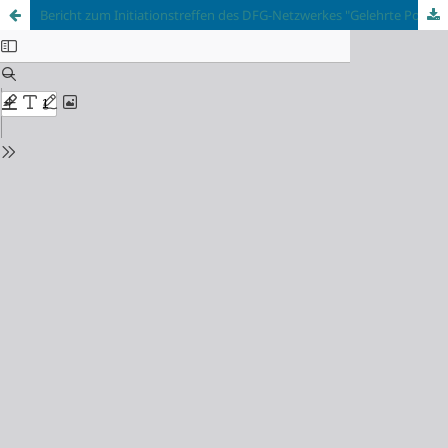
Bericht zum Initiationstreffen des DFG-Netzwerkes "Gelehrte Polemik"